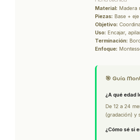
Material:
Madera n
Piezas:
Base + eje 
Objetivo:
Coordina
Uso:
Encajar, apil
Terminación:
Bord
Enfoque:
Montessor
🎯 Guía Mont
¿A qué edad l
De 12 a 24 me
(gradación) y
¿Cómo sé si es