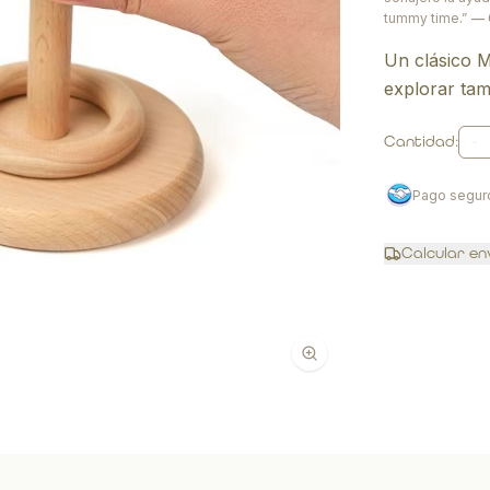
tummy time.”
— 
Un clásico M
explorar tam
Cantidad:
Pago segur
Calcular en