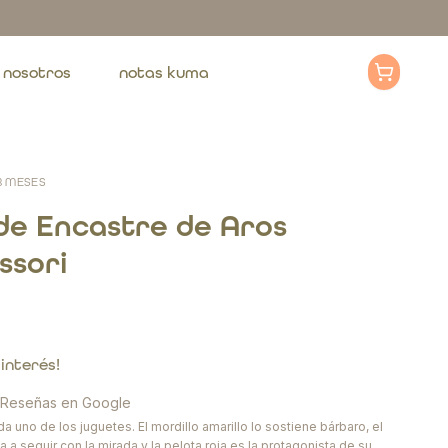
nosotros
notas kuma
18 MESES
de Encastre de Aros
ssori
0
 interés!
· Reseñas en Google
a uno de los juguetes. El mordillo amarillo lo sostiene bárbaro, el
a a seguir con la mirada y la pelota roja es la protagonista de su