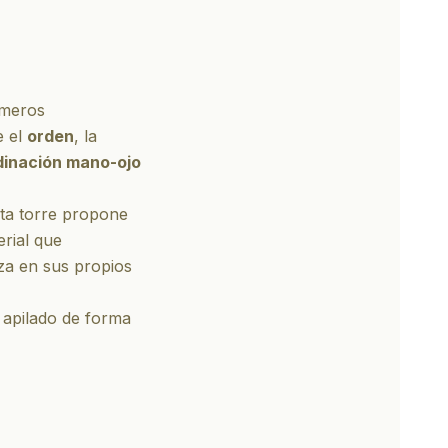
imeros
e el
orden
, la
dinación mano-ojo
sta torre propone
erial que
za en sus propios
 apilado de forma