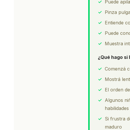
✓
Puede apila
✓
Pinza pulga
✓
Entiende c
✓
Puede conc
✓
Muestra int
¿Qué hago si 
✓
Comenzá co
✓
Mostrá len
✓
El orden de
✓
Algunos niñ
habilidades
✓
Si frustra 
maduro