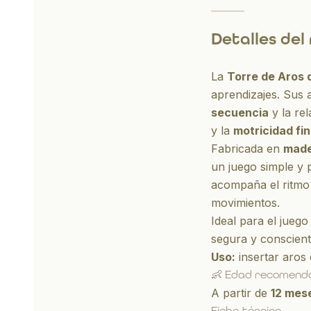
Detalles del
La
Torre de Aros
aprendizajes. Sus 
secuencia
y la re
y la
motricidad fi
Fabricada en
made
un juego simple y p
acompaña el ritmo 
movimientos.
Ideal para el
juego
segura y conscient
Uso:
insertar aros e
👶 Edad recomend
A partir de
12 mes
Ficha técnica