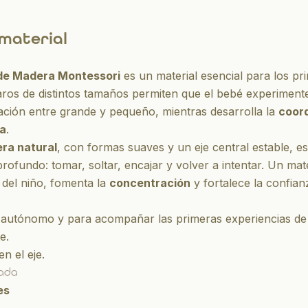
 material
 de Madera Montessori
es un material esencial para los pr
aros de distintos tamaños permiten que el bebé experiment
lación entre
grande y pequeño
, mientras desarrolla la
coor
na
.
ra natural
, con formas suaves y un eje central estable, e
rofundo: tomar, soltar, encajar y volver a intentar. Un mat
del niño, fomenta la
concentración
y fortalece la confian
 autónomo
y para acompañar las primeras experiencias de
e.
n el eje.
ada
es