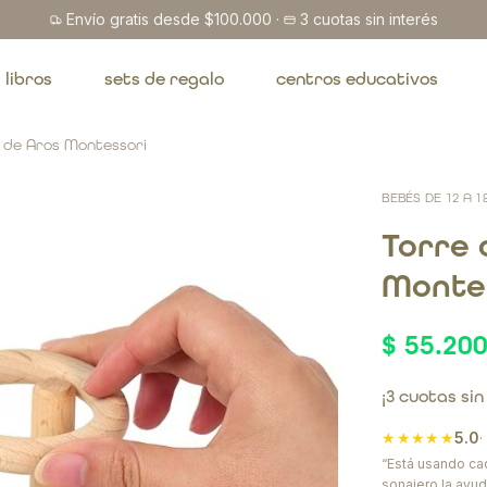
Envío gratis desde $100.000
·
3 cuotas sin interés
libros
sets de regalo
centros educativos
 de Aros Montessori
BEBÉS DE 12 A 
Torre 
Monte
$ 55.20
¡3 cuotas sin
★★★★★
5.0
“Está usando cad
sonajero la ayud