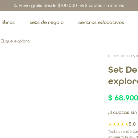
Envío gratis desde $100.000
·
3 cuotas sin interés
libros
sets de regalo
centros educativos
 El que explora
BEBÉS DE 3 A 6
Set De
explor
$ 68.90
¡3 cuotas sin
★★★★★
5.0
“Está usando cad
sonajero la ayud