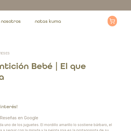
nosotros
notas kuma
 MESES
ntición Bebé | El que
a
0
 interés!
· Reseñas en Google
a uno de los juguetes. El mordillo amarillo lo sostiene bárbaro, el
a a seguir con la mirada y la pelota roja es la protagonista de su