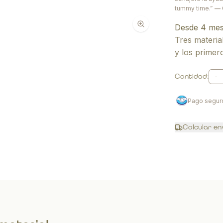
tummy time.”
— 
Desde 4 me
Tres materia
y los primer
Cantidad:
Pago segur
Calcular en