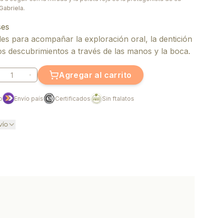
Gabriela.
ses
les para acompañar la exploración oral, la dentición
os descubrimientos a través de las manos y la boca.
Agregar al carrito
o
Envío país
Certificados
Sin ftalatos
vío