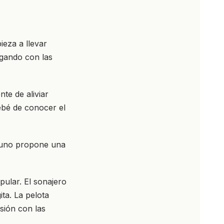
eza a llevar
igando con las
nte de aliviar
bebé de conocer el
a uno propone una
pular. El sonajero
ta. La pelota
esión con las