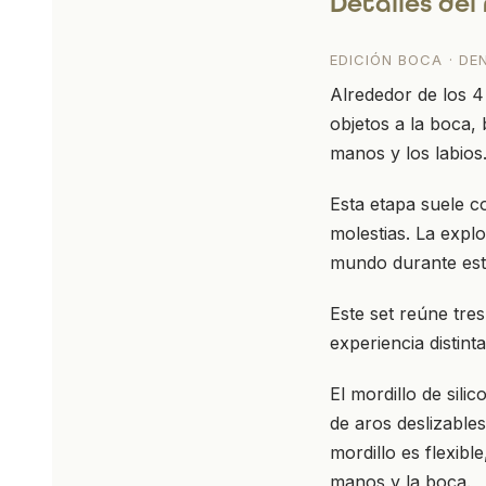
Detalles del
EDICIÓN BOCA · DE
Alrededor de los 4
objetos a la boca,
manos y los labios
Esta etapa suele co
molestias. La expl
mundo durante est
Este set reúne tr
experiencia distint
El mordillo de sili
de aros deslizable
mordillo es flexibl
manos y la boca.